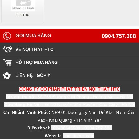
Liên hệ
GỌI MUA HÀNG
0904.757.388
VỀ NỘI THẤT HTC
HỖ TRỢ MUA HÀNG
LIÊN HỆ - GÓP Ý
CÔNG TY CỔ PHẦN PHÁT TRIỂN NỘI THẤT HTC
Địa chỉ trụ sở:
Số 759 Đường Giải Phóng - Hoàng Mai - Hà Nội
Cửa Hàng Hà Nội
: Số 10 Nguyễn Văn Huyên - Cầu Giấy - Hà Nội
Chi Nhánh Vĩnh Phúc:
NP9-01 Đường Lý Nam Đế KĐT Nam Đầm
Vạc - Khai Quang - TP. Vĩnh Yên
Điện thoại:
02438645588 - 0904 757 388
Website
: noithathtc.com