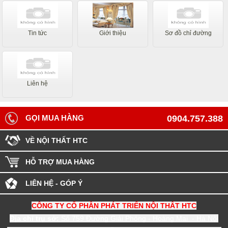
Tin tức
Giới thiệu
Sơ đồ chỉ đường
Liên hệ
GỌI MUA HÀNG
0904.757.388
VỀ NỘI THẤT HTC
HỖ TRỢ MUA HÀNG
LIÊN HỆ - GÓP Ý
CÔNG TY CỔ PHẦN PHÁT TRIỂN NỘI THẤT HTC
Địa chỉ trụ sở:
Số 759 Đường Giải Phóng - Hoàng Mai - Hà Nội