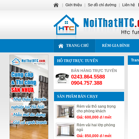
|
Giới thiệu
|
Sơ đồ chỉ đường
|
Liên hệ
TRANG CHỦ
RÈM GIA ĐÌNH
Tran
HỖ TRỢ TRỰC TUYẾN
BÁN HÀNG TRỰC TUYẾN
0243.864.5588
0904.757.388
SẢN PHẨM BÁN CHẠY
Rèm vải thô sang trọng
cho phòng khách
Giá: 600,000 đ / mét
ngang
Rèm vải hai lớp phòng
ngủ
Giá: 850,000 đ / mét