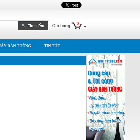
0
IẤY DÁN TƯỜNG
TIN TỨC