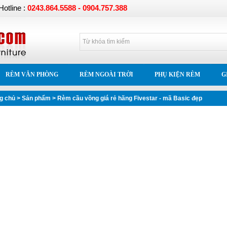
Hotline :
0243.864.5588 - 0904.757.388
RÈM VĂN PHÒNG
RÈM NGOÀI TRỜI
PHỤ KIỆN RÈM
G
g chủ
> Sản phẩm > Rèm cầu vồng giá rẻ hãng Fivestar - mã Basic đẹp